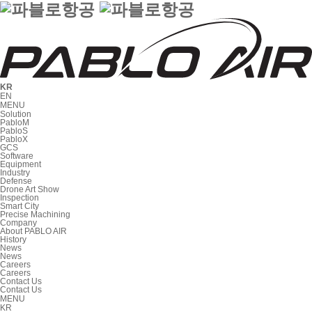
KR
EN
MENU
Solution
PabloM
PabloS
PabloX
GCS
Software
Equipment
Industry
Defense
Drone Art Show
Inspection
Smart City
Precise Machining
Company
About PABLO AIR
History
News
News
Careers
Careers
Contact Us
Contact Us
MENU
KR