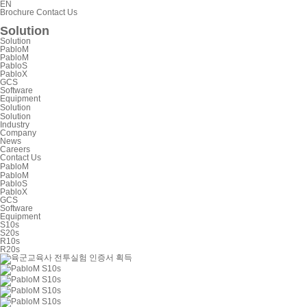
EN
Brochure
Contact Us
Solution
Solution
PabloM
PabloM
PabloS
PabloX
GCS
Software
Equipment
Solution
Solution
Industry
Company
News
Careers
Contact Us
PabloM
PabloM
PabloS
PabloX
GCS
Software
Equipment
S10s
S20s
R10s
R20s