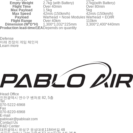
Empty Weight
2.7kg (with Battery)
27kg(with Battery)
Flight Time
Over 40min
Over 80min
Max Payload
1.5kg
5kg
Max Speed
42m/s (150km/h)
42m/s (150km/h)
Payload
Warhead + Nose Modules
Warhead + EO/IR
Flight Range
Over 40km
110km
Dimension (W*D*H)
1,300*1,032*225mm
3,300*2,400*440mm
Production lead-time/1EA
Depends on quantity
Defense
미래 전장의 게임 체인저
Learn more
Head Office
인천광역시 연수구 벤처로 82, 5층
Tel
070-5222-6968
Fax
070-8220-6968
E-mail
pabloair@pabloair.com
Contact Us
R&D Center
대전광역시 유성구 유성대로1184번길 48