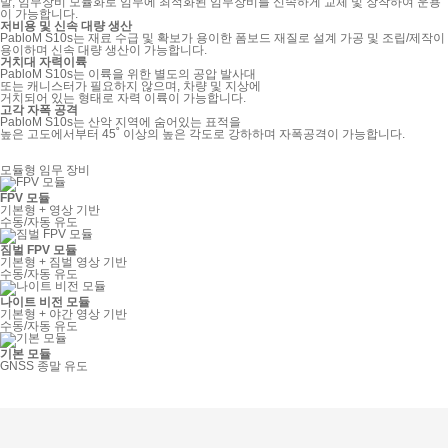
발, 임무장비 모듈화로 임무에 최적화된 임무장비를 신속하게 교체 및 장착하여 운용
이 가능합니다.
저비용 및 신속 대량 생산
PabloM S10s는 재료 수급 및 확보가 용이한 폼보드 재질로 설계 가공 및 조립/제작이
용이하며 신속 대량 생산이 가능합니다.
거치대 자력이륙
PabloM S10s는 이륙을 위한 별도의 공압 발사대
또는 캐니스터가 필요하지 않으며, 차량 및 지상에
거치되어 있는 형태로 자력 이륙이 가능합니다.
고각 자폭 공격
PabloM S10s는 산악 지역에 숨어있는 표적을
높은 고도에서부터 45˚ 이상의 높은 각도로 강하하며 자폭공격이 가능합니다.
모듈형 임무 장비
FPV 모듈
기본형 + 영상 기반
수동/자동 유도
짐벌 FPV 모듈
기본형 + 짐벌 영상 기반
수동/자동 유도
나이트 비전 모듈
기본형 + 야간 영상 기반
수동/자동 유도
기본 모듈
GNSS 종말 유도