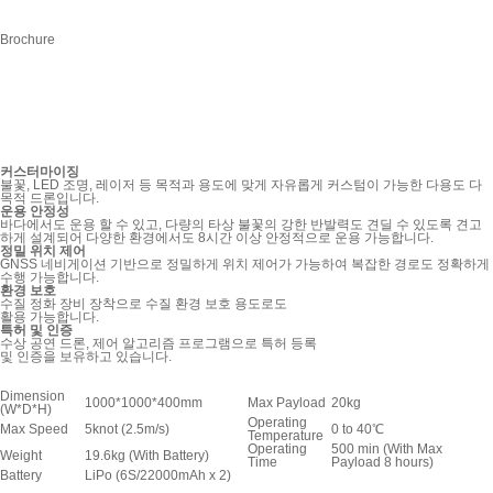
Brochure
커스터마이징
불꽃, LED 조명, 레이저 등 목적과 용도에 맞게 자유롭게 커스텀이 가능한 다용도 다
목적 드론입니다.
운용 안정성
바다에서도 운용 할 수 있고, 다량의 타상 불꽃의 강한 반발력도 견딜 수 있도록 견고
하게 설계되어 다양한 환경에서도 8시간 이상 안정적으로 운용 가능합니다.
정밀 위치 제어
GNSS 네비게이션 기반으로 정밀하게 위치 제어가 가능하여 복잡한 경로도 정확하게
수행 가능합니다.
환경 보호
수질 정화 장비 장착으로 수질 환경 보호 용도로도
활용 가능합니다.
특허 및 인증
수상 공연 드론, 제어 알고리즘 프로그램으로 특허 등록
및 인증을 보유하고 있습니다.
Dimension
1000*1000*400mm
Max Payload
20kg
(W*D*H)
Operating
Max Speed
5knot (2.5m/s)
0 to 40℃
Temperature
Operating
500 min (With Max
Weight
19.6kg (With Battery)
Time
Payload 8 hours)
Battery
LiPo (6S/22000mAh x 2)