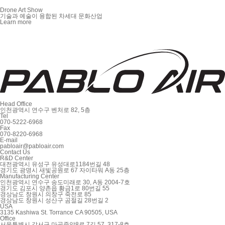
Drone Art Show
기술과 예술이 융합된 차세대 문화산업
Learn more
Head Office
인천광역시 연수구 벤처로 82, 5층
Tel
070-5222-6968
Fax
070-8220-6968
E-mail
pabloair@pabloair.com
Contact Us
R&D Center
대전광역시 유성구 유성대로1184번길 48
경기도 광명시 새빛공원로 67 자이타워 A동 25층
Manufacturing Center
인천광역시 연수구 송도미래로 30, A동 2004-7호
경기도 김포시 양촌읍 황금1로 80번길 55
경상남도 창원시 의창구 죽전로 85
경상남도 창원시 성산구 곰절길 28번길 2
USA
3135 Kashiwa St. Torrance CA 90505, USA
Office
서울특별시 강서구 마곡중앙8로 7길 57, 317-8호