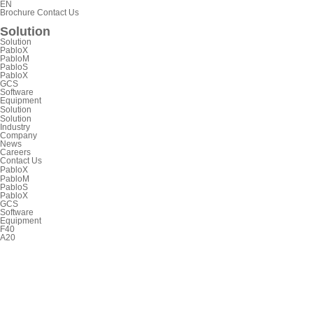
EN
Brochure
Contact Us
Solution
Solution
PabloX
PabloM
PabloS
PabloX
GCS
Software
Equipment
Solution
Solution
Industry
Company
News
Careers
Contact Us
PabloX
PabloM
PabloS
PabloX
GCS
Software
Equipment
F40
A20